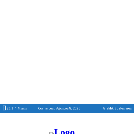
C
Cumartesi, Ağustos 8, 2026
Gizlilik Sözleşmesi
28.1
Mersin