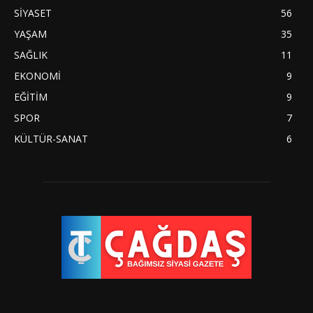
SİYASET
56
YAŞAM
35
SAĞLIK
11
EKONOMİ
9
EĞİTİM
9
SPOR
7
KÜLTÜR-SANAT
6