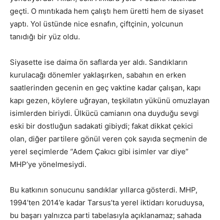
geçti. O mıntıkada hem çalıştı hem üretti hem de siyaset
yaptı. Yol üstünde nice esnafın, çiftçinin, yolcunun
tanıdığı bir yüz oldu.
Siyasette ise daima ön saflarda yer aldı. Sandıkların
kurulacağı dönemler yaklaşırken, sabahın en erken
saatlerinden gecenin en geç vaktine kadar çalışan, kapı
kapı gezen, köylere uğrayan, teşkilatın yükünü omuzlayan
isimlerden biriydi. Ülkücü camianın ona duyduğu sevgi
eski bir dostluğun sadakati gibiydi; fakat dikkat çekici
olan, diğer partilere gönül veren çok sayıda seçmenin de
yerel seçimlerde “Adem Çakıcı gibi isimler var diye”
MHP’ye yönelmesiydi.
Bu katkının sonucunu sandıklar yıllarca gösterdi. MHP,
1994’ten 2014’e kadar Tarsus’ta yerel iktidarı koruduysa,
bu başarı yalnızca parti tabelasıyla açıklanamaz; sahada