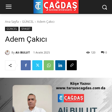
Ana Sayfa
GÜNCEL
Adem Çakıcı
GÜNCEL
SİYASET
Adem Çakıcı
By
Ali BULUT
1 Aralık 2025
120
0