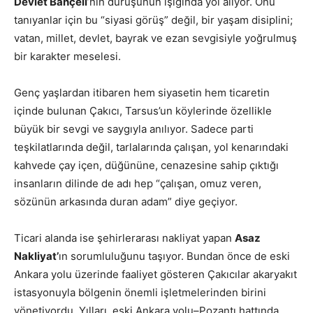
Devlet Bahçeli
’nin duruşunun ışığında yol alıyor. Onu
tanıyanlar için bu “siyasi görüş” değil, bir yaşam disiplini;
vatan, millet, devlet, bayrak ve ezan sevgisiyle yoğrulmuş
bir karakter meselesi.
Genç yaşlardan itibaren hem siyasetin hem ticaretin
içinde bulunan Çakıcı, Tarsus’un köylerinde özellikle
büyük bir sevgi ve saygıyla anılıyor. Sadece parti
teşkilatlarında değil, tarlalarında çalışan, yol kenarındaki
kahvede çay içen, düğününe, cenazesine sahip çıktığı
insanların dilinde de adı hep “çalışan, omuz veren,
sözünün arkasında duran adam” diye geçiyor.
Ticari alanda ise şehirlerarası nakliyat yapan
Asaz
Nakliyat’
ın sorumluluğunu taşıyor. Bundan önce de eski
Ankara yolu üzerinde faaliyet gösteren Çakıcılar akaryakıt
istasyonuyla bölgenin önemli işletmelerinden birini
yönetiyordu. Yılları, eski Ankara yolu–Pozantı hattında