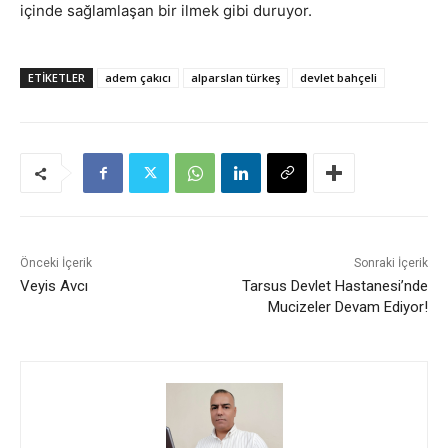
içinde sağlamlaşan bir ilmek gibi duruyor.
ETIKETLER
adem çakıcı
alparslan türkeş
devlet bahçeli
Önceki İçerik
Sonraki İçerik
Veyis Avcı
Tarsus Devlet Hastanesi’nde
Mucizeler Devam Ediyor!